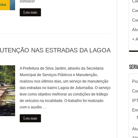
Con
conosco!
Cor
Leia mais
Com
Alv
+ A
NUTENÇÃO NAS ESTRADAS DA LAGOA
SERV
A Prefeitura de Silva Jardim, através da Secretaria
Municipal de Serviços Públicos e Manutenção,
realizou nos últimos dias, um serviço de manutenção
Pr
das estradas no bairro Lagoa de Juturnaíba. O serviço
Co
teve como objetivo melhorar as condições de tráfego
IPT
de veículos na localidade. O trabalho foi realizado
com o auxílio …
Em
Leia mais
At