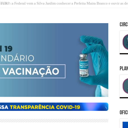
onômica Federal vem a Silva Jardim conhecer a Prefeita Maira Branco e ouvir as 
CIRC
PLAN
Ofic