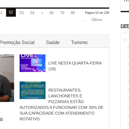
TP
52
51
53
54
»
60
70
80
Página 52 de 238
...
Último
Cate
Promoção Social
Saúde
Turismo
LIVE NESTA QUARTA-FEIRA
(18)
RESTAURANTES,
LANCHONETES E
PIZZARIAS ESTÃO
AUTORIZADOS A FUNCIONAR COM 30% DE
SUA CAPACIDADE COM ATENDIMENTO
 a
ROTATIVO