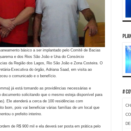
PLAN
 saneamento básico a ser implantado pelo Comitê de Bacias
quarema e dos Rios São João e Una do Consórcio
acias da Região dos Lagos, Rio São João e Zona Costeira. O
cretária-Executiva do órgão, Adriana Saad, em visita ao
deceu o comunicado e o benefício.
emma) já está tomando as providências necessárias e
# CO
ou documento solicitando que o mesmo esteja disponível para
s). Ele atenderá a cerca de 100 residências com
CH
o bom, pois vai beneficiar várias famílias de um local que
ntou o prefeito interino.
CO
DE
ordem de R$ 900 mil e ela deverá ser posta em prática pelo