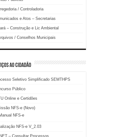
regedoria / Controladoria
unicados e Atos – Secretarias
ará – Construção e Lic Ambiental
rquivos / Conselhos Municipais
IÇOS AO CIDADÃO
ocesso Seletivo Simplificado SEMTHPS
ncurso Público
U Online e Certidões
issão NFS-e (Novo)
Manual NFS-e
ualização NFS-e V_2.03
NET – Consultar Processos