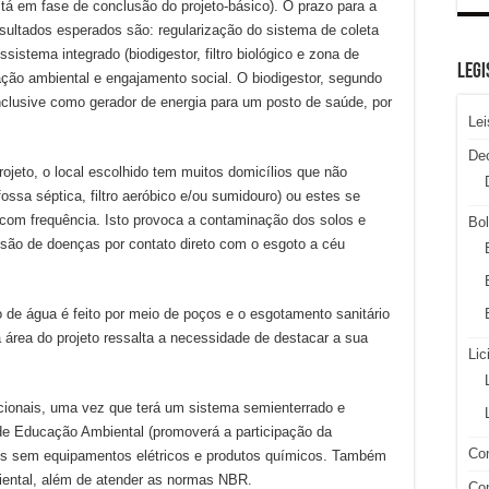
stá em fase de conclusão do projeto-básico). O prazo para a
ultados esperados são: regularização do sistema de coleta
istema integrado (biodigestor, filtro biológico e zona de
LEGI
ção ambiental e engajamento social. O biodigestor, segundo
inclusive como gerador de energia para um posto de saúde, por
Lei
De
ojeto, o local escolhido tem muitos domicílios que não
ossa séptica, filtro aeróbico e/ou sumidouro) ou estes se
om frequência. Isto provoca a contaminação dos solos e
Bol
ão de doenças por contato direto com o esgoto a céu
de água é feito por meio de poços e o esgotamento sanitário
na área do projeto ressalta a necessidade de destacar a sua
Lic
acionais, uma vez que terá um sistema semienterrado e
de Educação Ambiental (promoverá a participação da
Con
os sem equipamentos elétricos e produtos químicos. Também
biental, além de atender as normas NBR.
Con