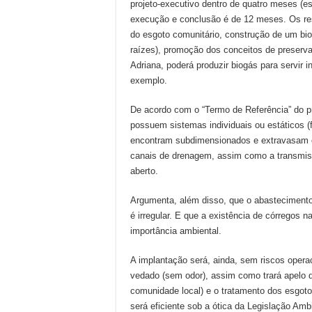
projeto-executivo dentro de quatro meses (e
execução e conclusão é de 12 meses. Os res
do esgoto comunitário, construção de um bioss
raízes), promoção dos conceitos de preserva
Adriana, poderá produzir biogás para servir 
exemplo.
De acordo com o “Termo de Referência” do pr
possuem sistemas individuais ou estáticos (f
encontram subdimensionados e extravasam c
canais de drenagem, assim como a transmiss
aberto.
Argumenta, além disso, que o abastecimento 
é irregular. E que a existência de córregos 
importância ambiental.
A implantação será, ainda, sem riscos oper
vedado (sem odor), assim como trará apelo 
comunidade local) e o tratamento dos esgot
será eficiente sob a ótica da Legislação Am