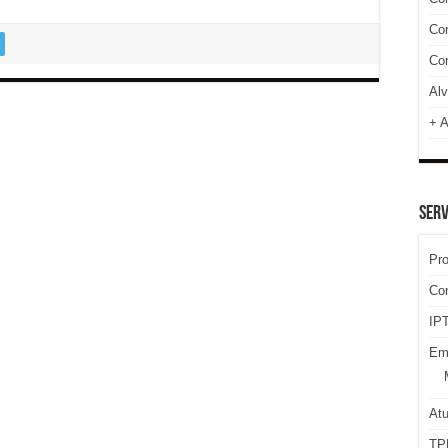
Cor
Com
Alv
+ A
SERV
Pr
Co
IPT
Em
At
TP