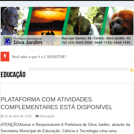
Você sabe o que é o CADASTUR?
Representantes da Caixa Econômica Federal vem a Silva Jardim conhecer a 
Educação
PLATAFORMA COM ATIVIDADES
COMPLEMENTARES ESTÁ DISPONÍVEL
16 de abril de 2020
Educação
ATENÇÃOAlunos e Responsáveis A Prefeitura de Silva Jardim, através da
Secretaria Municipal de Educação, Ciência e Tecnologia criou uma