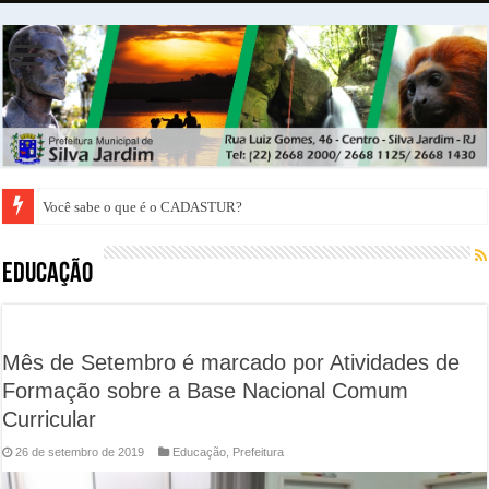
Você sabe o que é o CADASTUR?
Representantes da Caixa Econômica Federal vem a Silva Jardim conhecer a 
Educação
Mês de Setembro é marcado por Atividades de
Formação sobre a Base Nacional Comum
Curricular
26 de setembro de 2019
Educação
,
Prefeitura