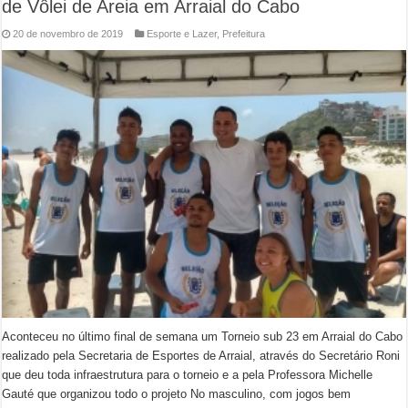
de Vôlei de Areia em Arraial do Cabo
20 de novembro de 2019
Esporte e Lazer
,
Prefeitura
Aconteceu no último final de semana um Torneio sub 23 em Arraial do Cabo
realizado pela Secretaria de Esportes de Arraial, através do Secretário Roni
que deu toda infraestrutura para o torneio e a pela Professora Michelle
Gauté que organizou todo o projeto No masculino, com jogos bem