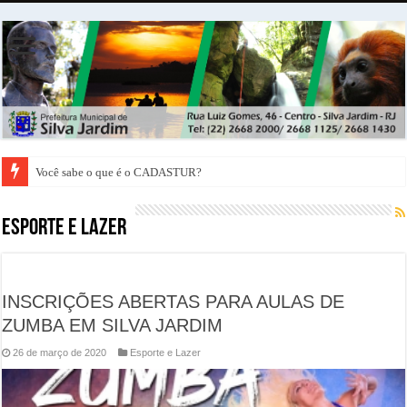
Você sabe o que é o CADASTUR?
Representantes da Caixa Econômica Federal vem a Silva Jardim conhecer a 
Esporte e Lazer
INSCRIÇÕES ABERTAS PARA AULAS DE
ZUMBA EM SILVA JARDIM
26 de março de 2020
Esporte e Lazer