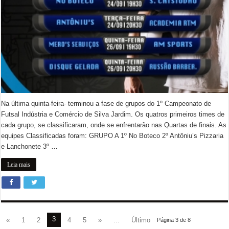
Na última quinta-feira- terminou a fase de grupos do 1º Campeonato de
Futsal Indústria e Comércio de Silva Jardim. Os quatros primeiros times de
cada grupo, se classificaram, onde se enfrentarão nas Quartas de finais. As
equipes Classificadas foram: GRUPO A 1º No Boteco 2º Antôniu’s Pizzaria
e Lanchonete 3º …
Leia mais
3
«
1
2
4
5
»
...
Último
Página 3 de 8