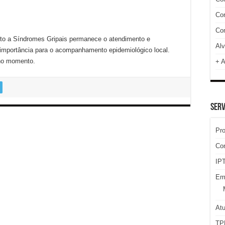
Cor
Com
o a Síndromes Gripais permanece o atendimento e
Alv
importância para o acompanhamento epidemiológico local.
no momento.
+ A
SERV
Pr
Co
IPT
Em
At
TP