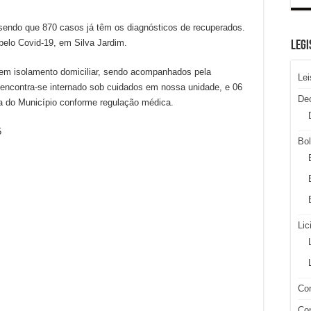
sendo que 870 casos já têm os diagnósticos de recuperados.
pelo Covid-19, em Silva Jardim.
LEGI
em isolamento domiciliar, sendo acompanhados pela
Lei
 encontra-se internado sob cuidados em nossa unidade, e 06
De
ra do Município conforme regulação médica.
5
Bol
Lic
Con
Con