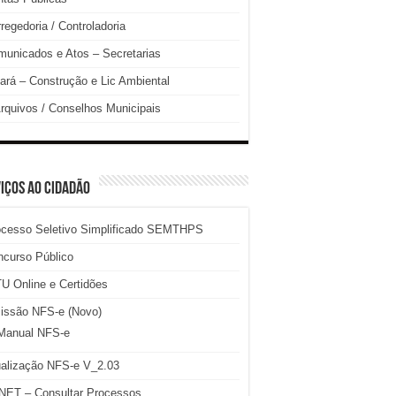
regedoria / Controladoria
unicados e Atos – Secretarias
ará – Construção e Lic Ambiental
rquivos / Conselhos Municipais
IÇOS AO CIDADÃO
ocesso Seletivo Simplificado SEMTHPS
ncurso Público
U Online e Certidões
issão NFS-e (Novo)
Manual NFS-e
ualização NFS-e V_2.03
NET – Consultar Processos