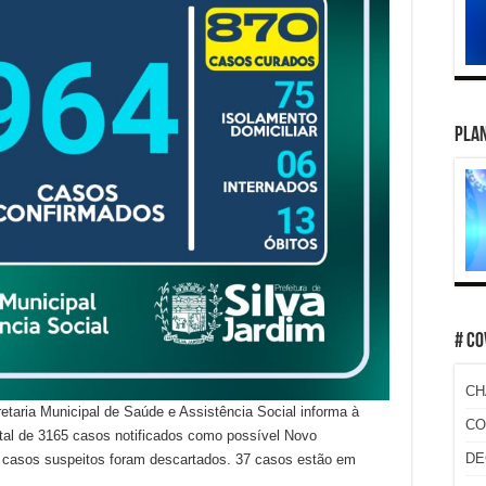
PLAN
# CO
CH
retaria Municipal de Saúde e Assistência Social informa à
CO
al de 3165 casos notificados como possível Novo
DE
 casos suspeitos foram descartados. 37 casos estão em