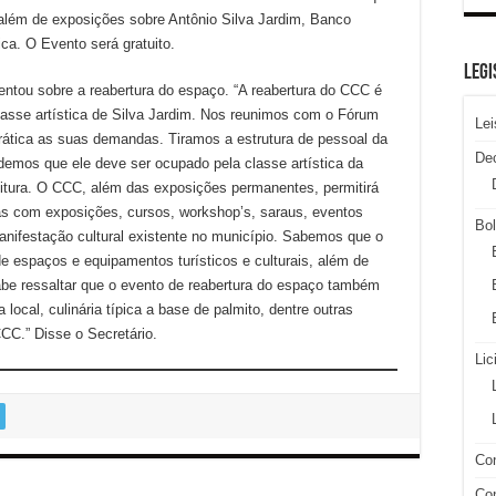
além de exposições sobre Antônio Silva Jardim, Banco
ca. O Evento será gratuito.
LEGI
ntou sobre a reabertura do espaço. “A reabertura do CCC é
asse artística de Silva Jardim. Nos reunimos com o Fórum
Lei
ática as suas demandas. Tiramos a estrutura de pessoal da
De
demos que ele deve ser ocupado pela classe artística da
eitura. O CCC, além das exposições permanentes, permitirá
as com exposições, cursos, workshop’s, saraus, eventos
Bol
manifestação cultural existente no município. Sabemos que o
de espaços e equipamentos turísticos e culturais, além de
abe ressaltar que o evento de reabertura do espaço também
ocal, culinária típica a base de palmito, dentre outras
CC.” Disse o Secretário.
Lic
Con
Con