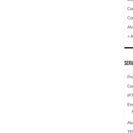
Cor
Com
Alv
+ A
SERV
Pr
Co
IPT
Em
At
TP