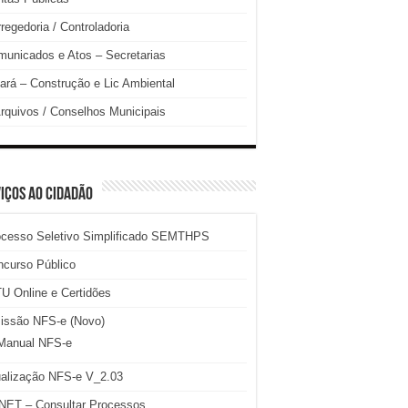
regedoria / Controladoria
unicados e Atos – Secretarias
ará – Construção e Lic Ambiental
rquivos / Conselhos Municipais
IÇOS AO CIDADÃO
ocesso Seletivo Simplificado SEMTHPS
ncurso Público
U Online e Certidões
issão NFS-e (Novo)
Manual NFS-e
ualização NFS-e V_2.03
NET – Consultar Processos