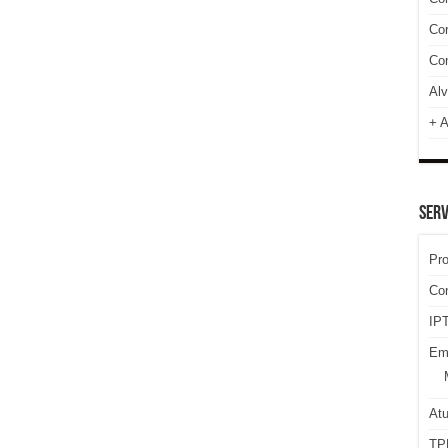
Cor
Com
Alv
+ A
SERV
Pr
Co
IPT
Em
At
TP