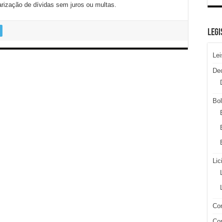
larização de dívidas sem juros ou multas.
LEGI
Lei
De
Bol
Lic
Con
Con