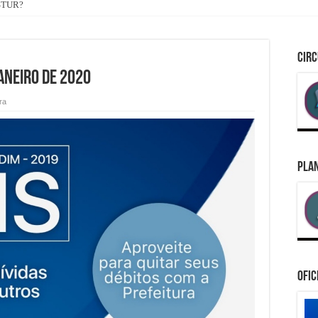
ASTUR?
CIRC
aneiro de 2020
ra
PLAN
Ofic