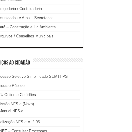
regedoria / Controladoria
unicados e Atos – Secretarias
ará – Construção e Lic Ambiental
rquivos / Conselhos Municipais
IÇOS AO CIDADÃO
ocesso Seletivo Simplificado SEMTHPS
ncurso Público
U Online e Certidões
issão NFS-e (Novo)
Manual NFS-e
ualização NFS-e V_2.03
NET – Consultar Processos