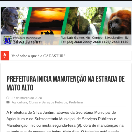
Você sabe o que é o CADASTUR?
PREFEITURA INICIA MANUTENÇÃO NA ESTRADA DE
MATO ALTO
27 de março de 2020
Agricultura
,
Obras e Serviços Públicos
,
Prefeitura
A Prefeitura de Silva Jardim, através da Secretaria Municipal de
Agricultura e da Subsecretaria Municipal de Serviços Públicos e
Manutenção, iniciou nesta segunda-feira (9), obra de manutenção na
estrada que da acesso ao bairro Mato Alto. O trabalho está sendo