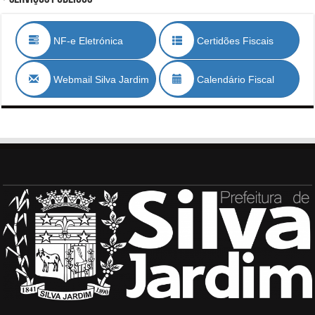
NF-e Eletrónica
Certidões Fiscais
Webmail Silva Jardim
Calendário Fiscal