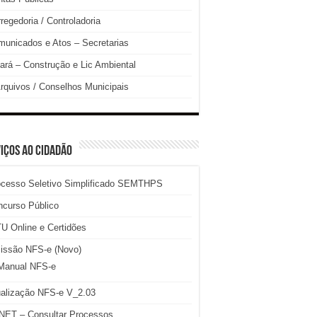
regedoria / Controladoria
unicados e Atos – Secretarias
ará – Construção e Lic Ambiental
rquivos / Conselhos Municipais
IÇOS AO CIDADÃO
ocesso Seletivo Simplificado SEMTHPS
ncurso Público
U Online e Certidões
issão NFS-e (Novo)
Manual NFS-e
ualização NFS-e V_2.03
NET – Consultar Processos