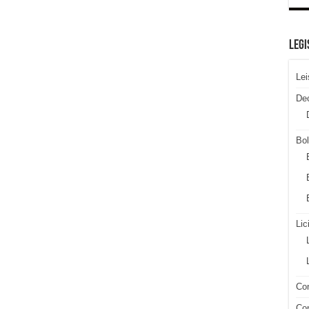
LEGI
Lei
De
Bol
Lic
Con
Con