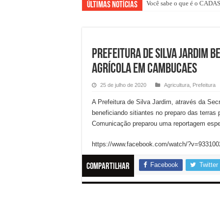
Você sabe o que é o CAD
Últimas Notícias
PREFEITURA DE SILVA JARDIM B
AGRÍCOLA EM CAMBUCAES
25 de julho de 2020
Agricultura
,
Prefeitura
A Prefeitura de Silva Jardim, através da Sec
beneficiando sitiantes no preparo das terras 
Comunicação preparou uma reportagem especi
https://www.facebook.com/watch/?v=93310
Facebook
Twitter
Compartilhar