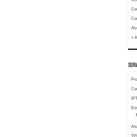
Cor
Com
Alv
+ A
SERV
Pr
Co
IPT
Em
At
TP