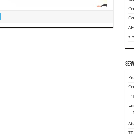
Cor
Com
Alv
+ A
SERV
Pr
Co
IPT
Em
At
TP