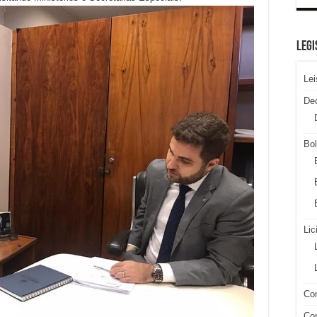
LEGI
Lei
De
Bol
Lic
Con
Con