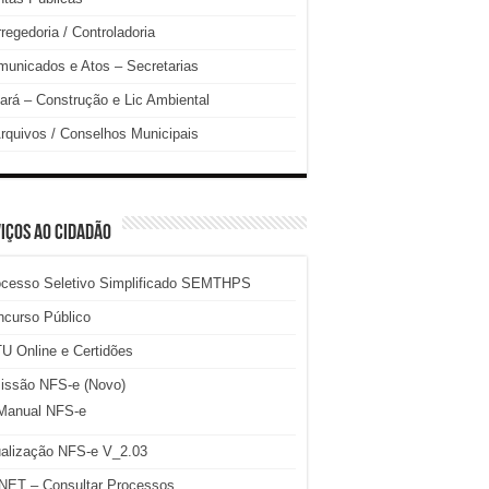
regedoria / Controladoria
unicados e Atos – Secretarias
ará – Construção e Lic Ambiental
rquivos / Conselhos Municipais
IÇOS AO CIDADÃO
ocesso Seletivo Simplificado SEMTHPS
ncurso Público
U Online e Certidões
issão NFS-e (Novo)
Manual NFS-e
ualização NFS-e V_2.03
NET – Consultar Processos