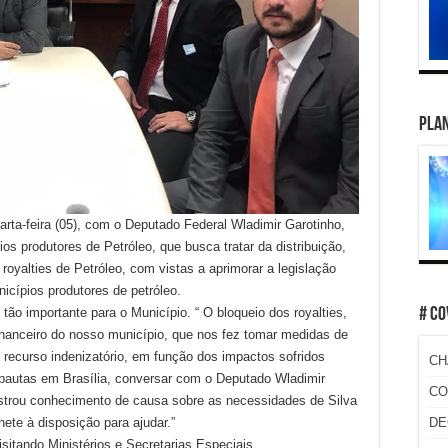
PLAN
uarta-feira (05), com o Deputado Federal Wladimir Garotinho,
s produtores de Petróleo, que busca tratar da distribuição,
royalties de Petróleo, com vistas a aprimorar a legislação
icípios produtores de petróleo.
 tão importante para o Município. “ O bloqueio dos royalties,
# CO
inanceiro do nosso município, que nos fez tomar medidas de
 recurso indenizatório, em função dos impactos sofridos
CH
pautas em Brasília, conversar com o Deputado Wladimir
CO
strou conhecimento de causa sobre as necessidades de Silva
ete à disposição para ajudar.”
DE
isitando Ministérios e Secretarias Especiais.