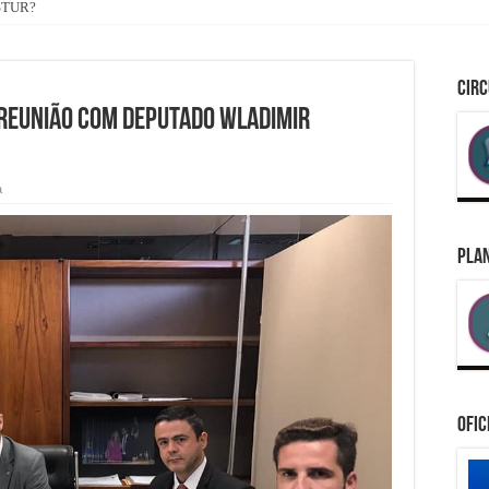
ASTUR?
CIRC
e Reunião com Deputado Wladimir
a
PLAN
Ofic