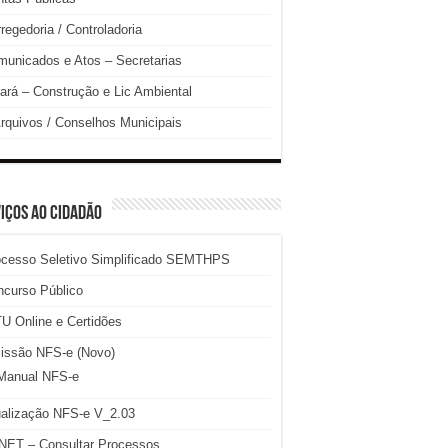
regedoria / Controladoria
unicados e Atos – Secretarias
ará – Construção e Lic Ambiental
rquivos / Conselhos Municipais
IÇOS AO CIDADÃO
ocesso Seletivo Simplificado SEMTHPS
ncurso Público
U Online e Certidões
issão NFS-e (Novo)
Manual NFS-e
ualização NFS-e V_2.03
NET – Consultar Processos