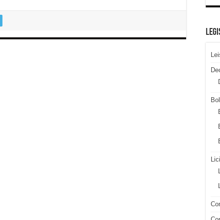
LEGI
Lei
De
Bol
Lic
Con
Con