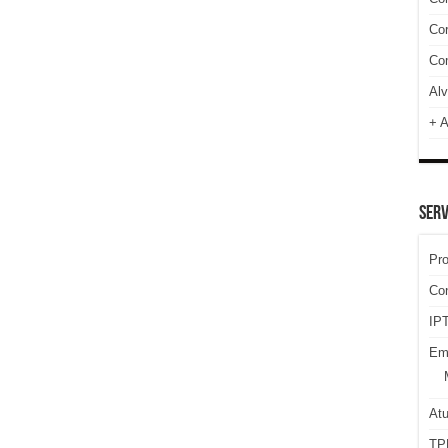
Cor
Com
Alv
+ A
SERV
Pr
Co
IPT
Em
At
TP