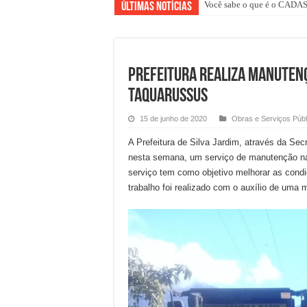
Você sabe o que é o CAD
Representantes da Caixa Ec
Últimas Notícias
PREFEITURA REALIZA MANUTENÇ
TAQUARUSSUS
15 de junho de 2020
Obras e Serviços Públ
A Prefeitura de Silva Jardim, através da Sec
nesta semana, um serviço de manutenção nas
serviço tem como objetivo melhorar as condi
trabalho foi realizado com o auxílio de uma 