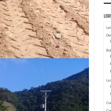
LEGI
Lei
De
Bol
Lic
Con
Con