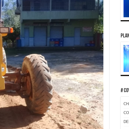
PLAN
# CO
CH
CO
DE