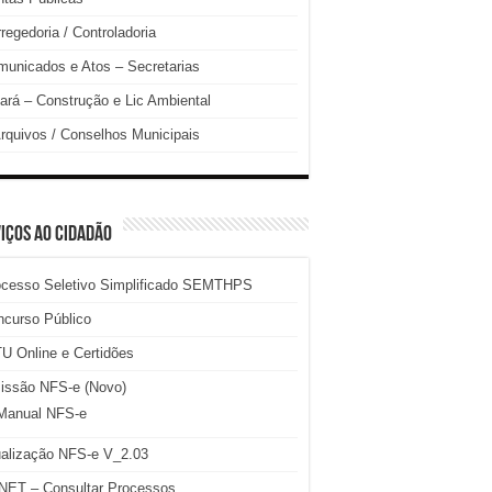
regedoria / Controladoria
unicados e Atos – Secretarias
ará – Construção e Lic Ambiental
rquivos / Conselhos Municipais
IÇOS AO CIDADÃO
ocesso Seletivo Simplificado SEMTHPS
ncurso Público
U Online e Certidões
issão NFS-e (Novo)
Manual NFS-e
ualização NFS-e V_2.03
NET – Consultar Processos