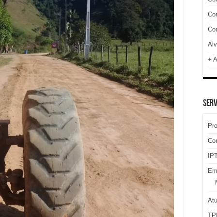
Cor
Com
Alv
+ A
SERV
Pr
Co
IPT
Em
At
TP