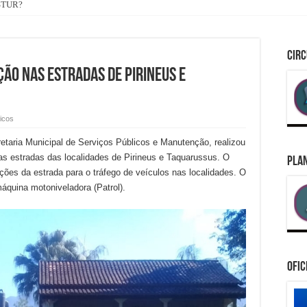
ASTUR?
onômica Federal vem a Silva Jardim conhecer a Prefeita Maira Branco e ouvir as 
CIRC
ÃO NAS ESTRADAS DE PIRINEUS E
icos
retaria Municipal de Serviços Públicos e Manutenção, realizou
 estradas das localidades de Pirineus e Taquarussus. O
PLAN
ções da estrada para o tráfego de veículos nas localidades. O
máquina motoniveladora (Patrol).
Ofic