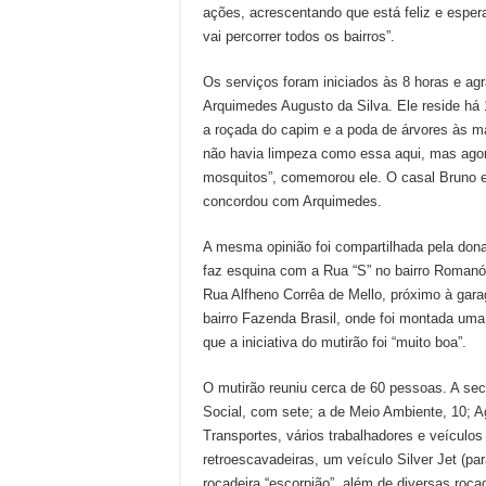
ações, acrescentando que está feliz e espe
vai percorrer todos os bairros”.
Os serviços foram iniciados às 8 horas e a
Arquimedes Augusto da Silva. Ele reside há 
a roçada do capim e a poda de árvores às m
não havia limpeza como essa aqui, mas agora
mosquitos”, comemorou ele. O casal Bruno 
concordou com Arquimedes.
A mesma opinião foi compartilhada pela dona
faz esquina com a Rua “S” no bairro Romanóp
Rua Alfheno Corrêa de Mello, próximo à gara
bairro Fazenda Brasil, onde foi montada um
que a iniciativa do mutirão foi “muito boa”.
O mutirão reuniu cerca de 60 pessoas. A se
Social, com sete; a de Meio Ambiente, 10; Ag
Transportes, vários trabalhadores e veículo
retroescavadeiras, um veículo Silver Jet (pa
roçadeira “escorpião”, além de diversas roça