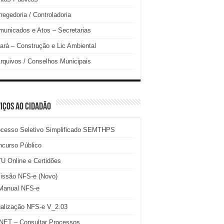
regedoria / Controladoria
unicados e Atos – Secretarias
ará – Construção e Lic Ambiental
rquivos / Conselhos Municipais
IÇOS AO CIDADÃO
ocesso Seletivo Simplificado SEMTHPS
ncurso Público
U Online e Certidões
issão NFS-e (Novo)
Manual NFS-e
ualização NFS-e V_2.03
NET – Consultar Processos