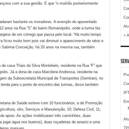
rançoso com a sua gestão. E que “o mutirão posteriormente
Cor
Com
gradaram bastante os moradores. A exemplo do aposentado
Alv
12 anos na Rua “S” do bairro Romanópolis, onde a turma fez
argens de um córrego que passa pelo local: “Há muito tempo
+ A
 ficou muito bom pois vai diminuir o aparecimento de ratos e
e Sabrina Conceição, há 20 anos na mesma rua, também
SERV
 de casa Thais da Silva Montebelo, residente na Rua “F” que
olis. Já a dona de casa Marcilene Andressa, residente na
Pr
gem da Subsecretaria Municipal de Transportes (Semtran), no
Co
a tenda para o ponto de encontro das turmas, disse também
IPT
Em
cretaria de Saúde esteve com 10 funcionários; a de Promoção
ricultura, oito; Serviços e Manutenção, 10; Defesa Civil, 11;
s de apoio. As ações mobilizaram três caminhões, duas
At
ra jogar água nos bueiros), duas roçadeiras de arrasto e uma
TP
deiras manuais.