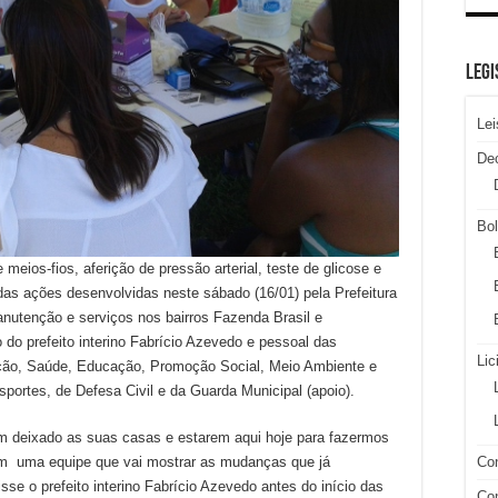
LEGI
Lei
De
Bol
meios-fios, aferição de pressão arterial, teste de glicose e
as ações desenvolvidas neste sábado (16/01) pela Prefeitura
nutenção e serviços nos bairros Fazenda Brasil e
do prefeito interino Fabrício Azevedo e pessoal das
Lic
nção, Saúde, Educação, Promoção Social, Meio Ambiente e
nsportes, de Defesa Civil e da Guarda Municipal (apoio).
m deixado as suas casas e estarem aqui hoje para fazermos
om uma equipe que vai mostrar as mudanças que já
Con
se o prefeito interino Fabrício Azevedo antes do início das
Con