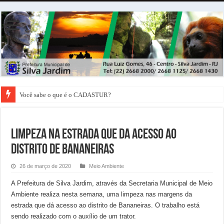
Você sabe o que é o CADASTUR?
Representantes da Caixa Econômica Federal vem a Silva Jardim conhecer a 
LIMPEZA NA ESTRADA QUE DA ACESSO AO
DISTRITO DE BANANEIRAS
26 de março de 2020
Meio Ambiente
A Prefeitura de Silva Jardim, através da Secretaria Municipal de Meio
Ambiente realiza nesta semana, uma limpeza nas margens da
estrada que dá acesso ao distrito de Bananeiras. O trabalho está
sendo realizado com o auxílio de um trator.