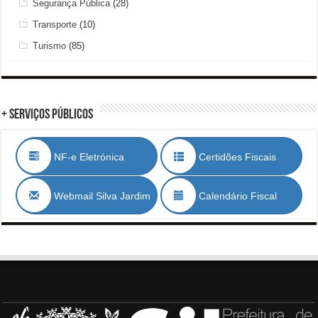
Segurança Pública
(28)
Transporte
(10)
Turismo
(85)
+ Serviços Públicos
NF-e Eletrónica
Certidões Fiscais
Webmail Silva Jardim
Calendário Fiscal