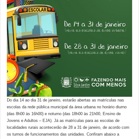
Do dia 14 ao dia 31 de janeiro, estarão abertas as matrículas nas
escolas da rede pública municipal da área urbana no horário diurno
(das 8h00 às 16h00) e noturno (das 18h00 às 21h00, Ensino de
Jovens e Adultos – EJA). Já as matrículas para as escolas de
localidades rurais acontecerão de 28 a 31 de janeiro, de acordo com
os turnos de funcionamentos das unidades. Confiram abaixo a