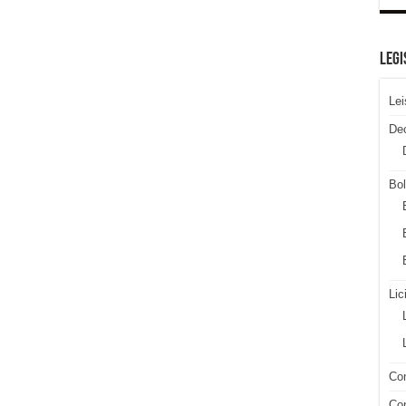
LEGI
Lei
De
Bol
Lic
Con
Con