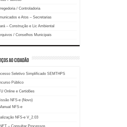
regedoria / Controladoria
unicados e Atos – Secretarias
ará – Construção e Lic Ambiental
rquivos / Conselhos Municipais
IÇOS AO CIDADÃO
ocesso Seletivo Simplificado SEMTHPS
ncurso Público
U Online e Certidões
issão NFS-e (Novo)
Manual NFS-e
ualização NFS-e V_2.03
NET – Consultar Processos