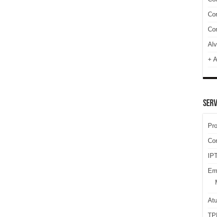
Cor
Com
Alv
+ A
SERV
Pr
Co
IPT
Em
At
TP