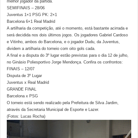
melhor jogador da partida.
SEMIFINAIS – 28/06
Juventus 1×1 PSG PK: 2×1
Barcelona 6×1 Real Madrid
A artilharia da competição, até o momento, está bastante acirrada e
será decidida nos dois últimos jogos. Os jogadores Gabriel Cardoso
e Vitinho, ambos do Barcelona, e o jogador Dudu, da Juventus,
dividem a artilharia do torneio com oito gols cada.
A final e a disputa do 3º lugar estão previstas para o dia 12 de julho,
no Ginásio Poliesportivo Jorge Mendonça. Confira os confrontos:
FINAIS – 12/07
Disputa de 3º Lugar
Juventus x Real Madrid
GRANDE FINAL
Barcelona x PSG
O torneio está sendo realizado pela Prefeitura de Silva Jardim,
através da Secretaria Municipal de Esporte e Lazer.
(Fotos: Lucas Rocha)