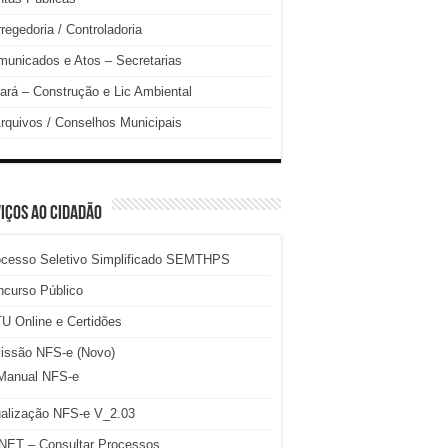
regedoria / Controladoria
unicados e Atos – Secretarias
ará – Construção e Lic Ambiental
rquivos / Conselhos Municipais
IÇOS AO CIDADÃO
ocesso Seletivo Simplificado SEMTHPS
ncurso Público
U Online e Certidões
issão NFS-e (Novo)
Manual NFS-e
ualização NFS-e V_2.03
NET – Consultar Processos