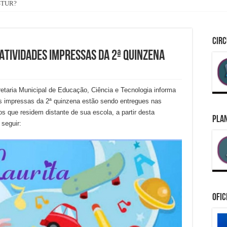
ASTUR?
onômica Federal vem a Silva Jardim conhecer a Prefeita Maira Branco e ouvir as 
CIRC
TIVIDADES IMPRESSAS DA 2ª QUINZENA
retaria Municipal de Educação, Ciência e Tecnologia informa
es impressas da 2ª quinzena estão sendo entregues nas
s que residem distante de sua escola, a partir desta
PLAN
 seguir:
Ofic