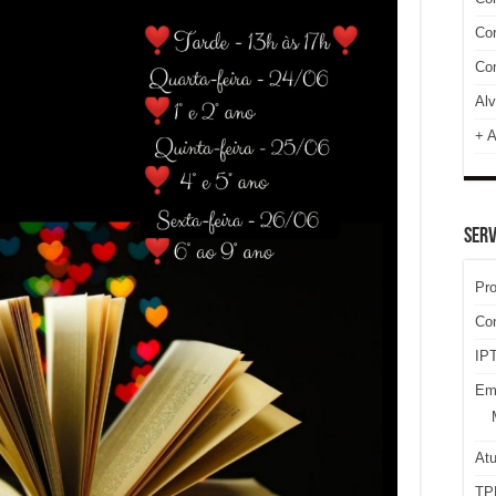
Cor
Com
Alv
+ A
SERV
Pr
Co
IPT
Em
At
TP