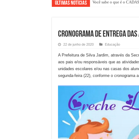
Você sabe o que é o CAD
Representantes da Caixa Ec
Últimas Notícias
CRONOGRAMA DE ENTREGA DAS A
22 de junho de 2020
Educação
A Prefeitura de Silva Jardim, através da Sec
aos pais e/ou responsáveis que as atividad
unidades escolares e/ou nas casas dos aluno
segunda-feira (22), conforme o cronograma a