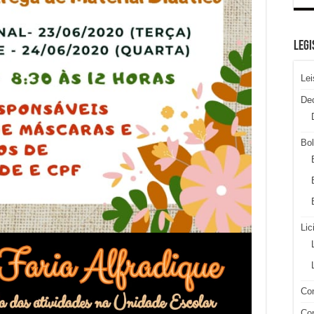
LEGI
Lei
De
Bol
Lic
Con
Con