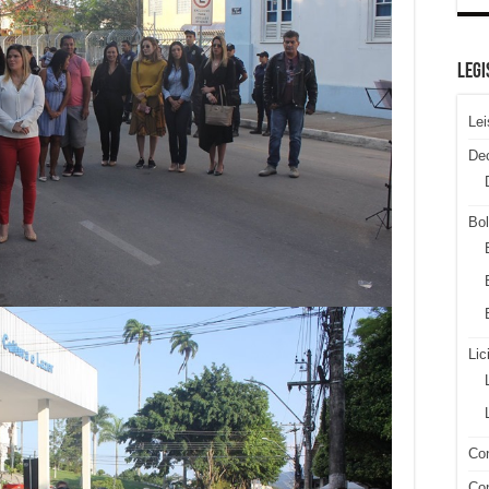
LEGI
Lei
De
Bol
Lic
Con
Con