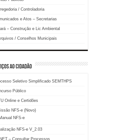
regedoria / Controladoria
unicados e Atos – Secretarias
ará – Construção e Lic Ambiental
rquivos / Conselhos Municipais
IÇOS AO CIDADÃO
ocesso Seletivo Simplificado SEMTHPS
ncurso Público
U Online e Certidões
issão NFS-e (Novo)
Manual NFS-e
ualização NFS-e V_2.03
NET – Consultar Processos