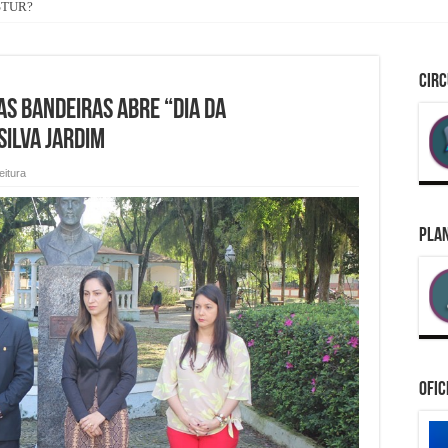
ASTUR?
CIRC
s Bandeiras abre “Dia da
Silva Jardim
eitura
PLAN
Ofic