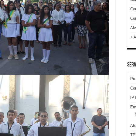
Cor
Com
Alv
+ A
SERV
Pr
Co
IPT
Em
At
TP