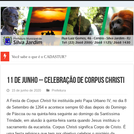
Representantes da Caixa Econômica Federal vem a Silva Jardim conhecer a 
11 DE JUNHO – CELEBRAÇÃO DE CORPUS CHRISTI
15 de junho de 2020
Prefeitura
A Festa de
Corpus Christi
foi instituída pelo Papa Urbano IV, no dia 8
de Setembro de 1264 e acontece sempre 60 dias depois do Domingo
de Páscoa ou na quinta-feira seguinte ao domingo da Santíssima
Trindade, em alusão à quinta-feira santa quando Jesus instituiu o
sacramento da eucaristia. Corpus Christi significa Corpo de Cristo. É
uma festa religiosa que tem por objetivo celebrar o mistério da