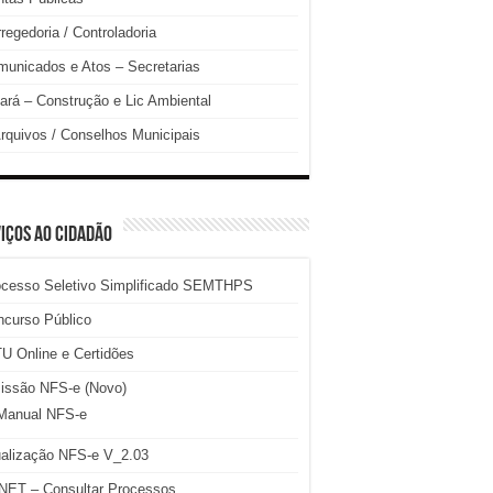
regedoria / Controladoria
unicados e Atos – Secretarias
ará – Construção e Lic Ambiental
rquivos / Conselhos Municipais
IÇOS AO CIDADÃO
ocesso Seletivo Simplificado SEMTHPS
ncurso Público
U Online e Certidões
issão NFS-e (Novo)
Manual NFS-e
ualização NFS-e V_2.03
NET – Consultar Processos