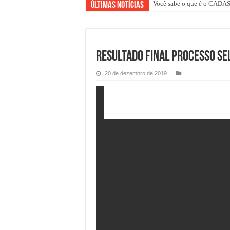
Você sabe o que é o CAD
Representantes da Caixa Ec
Últimas Notícias
Resultado Final Processo Se
20 de dezembro de 2019