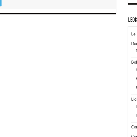
LEGI
Lei
De
Bol
Lic
Con
Con