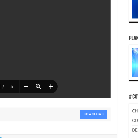
PLAN
# CO
CH
DOWNLOAD
CO
DE