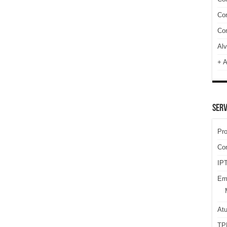
Cor
Com
Alv
+ A
SERV
Pr
Co
IPT
Em
At
TP