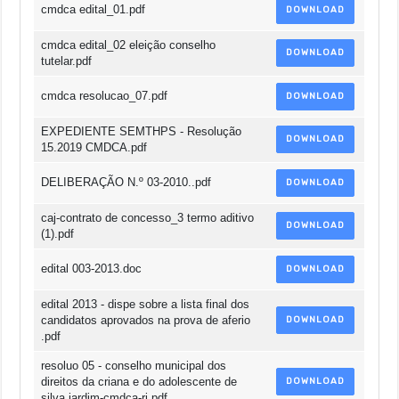
cmdca edital_01.pdf
DOWNLOAD
cmdca edital_02 eleição conselho
DOWNLOAD
tutelar.pdf
cmdca resolucao_07.pdf
DOWNLOAD
EXPEDIENTE SEMTHPS - Resolução
DOWNLOAD
15.2019 CMDCA.pdf
DELIBERAÇÃO N.º 03-2010..pdf
DOWNLOAD
caj-contrato de concesso_3 termo aditivo
DOWNLOAD
(1).pdf
edital 003-2013.doc
DOWNLOAD
edital 2013 - dispe sobre a lista final dos
candidatos aprovados na prova de aferio
DOWNLOAD
.pdf
resoluo 05 - conselho municipal dos
direitos da criana e do adolescente de
DOWNLOAD
silva jardim-cmdca-rj.pdf