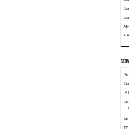
Cor
Com
Alv
+ A
SERV
Pr
Co
IPT
Em
At
TP