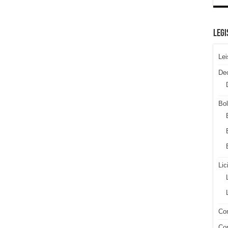
LEGI
Lei
De
Bol
Lic
Con
Con