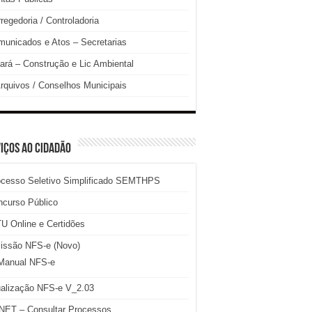
regedoria / Controladoria
unicados e Atos – Secretarias
ará – Construção e Lic Ambiental
rquivos / Conselhos Municipais
IÇOS AO CIDADÃO
ocesso Seletivo Simplificado SEMTHPS
ncurso Público
U Online e Certidões
issão NFS-e (Novo)
Manual NFS-e
ualização NFS-e V_2.03
NET – Consultar Processos