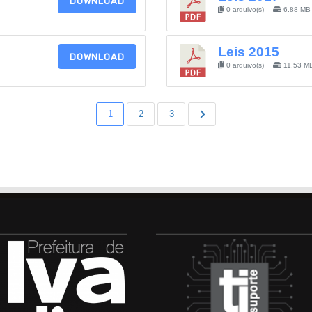
DOWNLOAD
0 arquivo(s)
6.88 MB
Leis 2015
DOWNLOAD
0 arquivo(s)
11.53 M
1
2
3