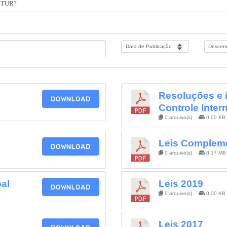
ASTUR?
Resoluções e i
DOWNLOAD
Controle Inter
0 arquivo(s)
0.00 KB
Leis Complem
DOWNLOAD
0 arquivo(s)
8.17 MB
al
Leis 2019
DOWNLOAD
0 arquivo(s)
0.00 KB
Leis 2017