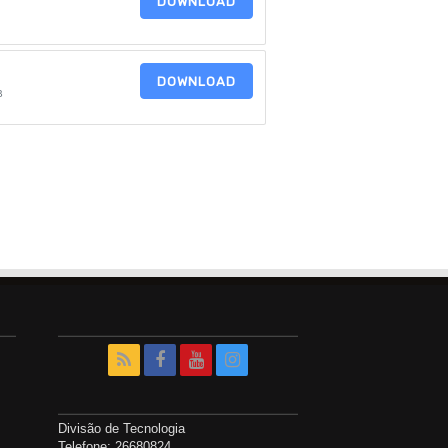
DOWNLOAD
DOWNLOAD
B
Divisão de Tecnologia
Telefone: 26680824