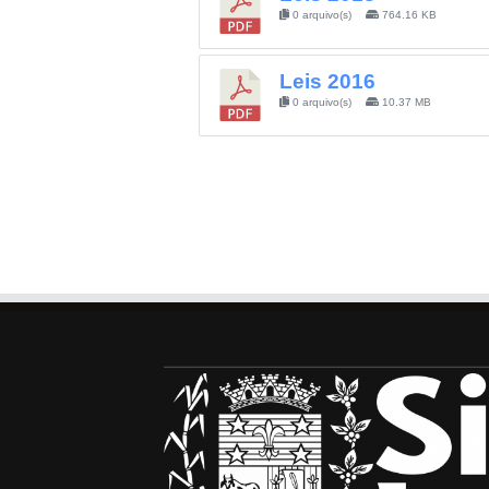
0 arquivo(s)
764.16 KB
Leis 2016
0 arquivo(s)
10.37 MB