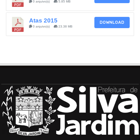
0 arquivo(s)
5.85 MB
Atas 2015
DOWNLOAD
0 arquivo(s)
23.38 MB